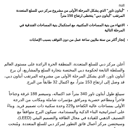
null
"أبتاون تاور" الذي يشكل المرحلة الأولى من مشروع مركز دبي للسلع المتعددة
المرتقب "أبتاون دبي" يتخطى ارتفاع 150 متراً
الانتهاء من بنية المساحات المكتبية، مع استكمال بنية المساحات الفندقية في
المرحلة التالية
إنجاز أكثر من ستة ملايين ساعة عمل من دون التوقف بسبب الإصابات
أعلن مركز دبي للسلع المتعددة، المنطقة الحرة الرائدة على مستوى العالم
والسلطة التابعة لحكومة دبي المختصة بتجارة السلع والمشاريع، أن برج
أبتاون تاور، الذي يشكل المرحلة الأولى من مشروعه المرتقب أبتاون دبي،
قد وصل إلى ارتفاع 153 متراً، مع اكتمال 32 طابقاً من البرج.
سيبلغ طول أبتاون تاور 340 متراً عند اكتماله، وسيضم 188 غرفة وجناحاً
فاخراً ومطاعم حصرية ومرافق مؤتمرات شاملة ومكاتب من الدرجة
الأولى بمساحات عالية الكفاءة و229 وحدة سكنية ذات تصميم فريد. وبناءً
على استراتيجية البناء الذكية والمستدامة، سيكون البرج متوافقاً مع
التصنيف الذهبي للقيادة في مجال الطاقة والتصميم البيئي (LEED)،
وسيحتضن مركز أعمال فائق التطور لمركز دبي للسلع المتعددة. ومُنحت