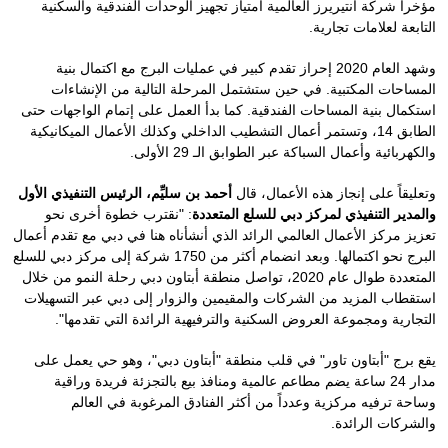
مؤخراً شركة انتيريرز العالمية امتياز تجهيز الوحدات الفندقية والسكنية
التابعة لعلامات تجارية.
وشهد العام 2020 إحراز تقدم كبير في عمليات البرج مع اكتمال بنية
المساحات المكتبية. في حين ستشتمل المرحلة التالية من الإنشاءات
استكمال بنية المساحات الفندقية. كما بدأ العمل على إتمام الواجهات حتى
الطابق 14، وتستمر أعمال التشطيب الداخلي وكذلك الأعمال الميكانيكية
والكهربائية وأعمال السباكة عبر الطوابق الـ 29 الأولى.
وتعليقاً على إنجاز هذه الأعمال، قال
أحمد بن سليِّم، الرئيس التنفيذي الأول
والمدير التنفيذي لمركز دبي للسلع المتعددة
: "نقترب خطوة أخرى نحو
تعزيز مركز الأعمال العالمي الرائد الذي أنشأناه هنا في دبي مع تقدم أعمال
البرج نحو اكتمالها. وبعد انضمام أكثر من 1750 شركة إلى مركز دبي للسلع
المتعددة طوال عام 2020، تواصل منطقة أبتاون دبي رحلة النمو من خلال
استقطاب المزيد من الشركات والمقيمين والزوار إلى دبي عبر التسهيلات
التجارية ومجموعة العروض السكنية والترفيهية الرائدة التي تقدمها".
يقع برج "أبتاون تاور" في قلب منطقة "أبتاون دبي"، وهو حي يعمل على
مدار 24 ساعة يضم مطاعم عالمية ومنافذ بيع بالتجزئة فريدة وراقية
وساحة ترفيه مركزية وعدداً من أكثر الفنادق المرغوبة في العالم
والشركات الرائدة.